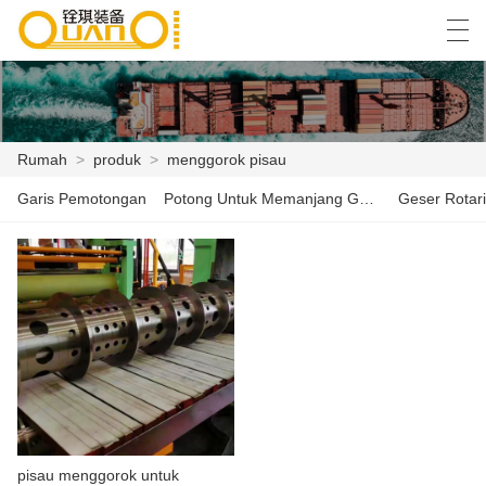
العربية
বাংলা ভাষার
English
Español
Rumah
>
produk
>
menggorok pisau
Garis Pemotongan
Potong Untuk Memanjang Garis
Geser Rotari
RUMAH
PRODUK
BERITA
KASUS
PABRIK ACARA
HUBUNGI KAMI
pisau menggorok untuk