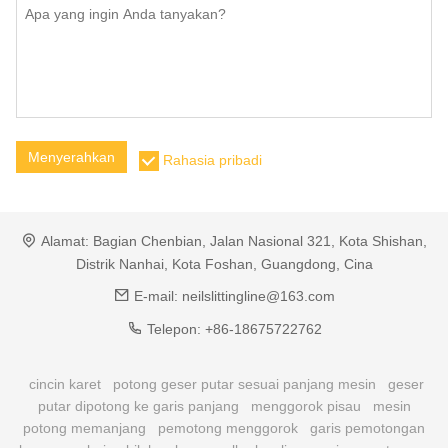
Menyerahkan
Rahasia pribadi
Alamat:
Bagian Chenbian, Jalan Nasional 321, Kota Shishan,
Distrik Nanhai, Kota Foshan, Guangdong, Cina
E-mail:
neilslittingline@163.com
Telepon:
+86-18675722762
cincin karet
potong geser putar sesuai panjang mesin
geser
putar dipotong ke garis panjang
menggorok pisau
mesin
potong memanjang
pemotong menggorok
garis pemotongan