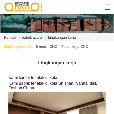
العربية
বাংলা ভাষার
English
Español
Rumah
>
pabrik acara
>
Lingkungan kerja
Lingkungan kerja
8 mesin CNC
Pusat kerja CNC
RUMAH
PRODUK
Lingkungan kerja
BERITA
Kami kantor terletak di kota
KASUS
Kami pabrik terletak di kota Shishan, Nanhai dist,
Foshan China
PABRIK ACARA
HUBUNGI KAMI