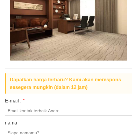
TENTANG KAMI
Dapatkan harga terbaru? Kami akan merespons
sesegera mungkin (dalam 12 jam)
E-mail :
*
nama :