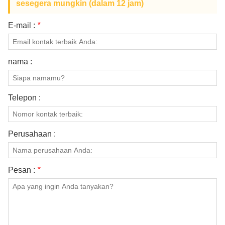
sesegera mungkin (dalam 12 jam)
E-mail :
*
nama :
Telepon :
Perusahaan :
Pesan :
*