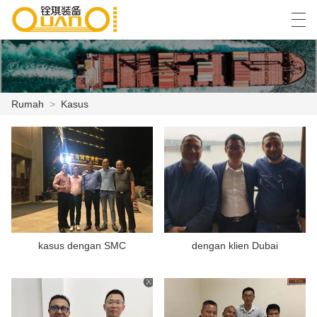
العربية
বাংলা ভাষার
English
Español
Rumah
>
Kasus
RUMAH
PRODUK
BERITA
KASUS
kasus dengan SMC
dengan klien Dubai
PABRIK ACARA
HUBUNGI KAMI