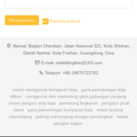
Menyerahkan
Rahasia pribadi
Alamat:
Bagian Chenbian, Jalan Nasional 321, Kota Shishan,
Distrik Nanhai, Kota Foshan, Guangdong, Cina
E-mail:
neilslittingline@163.com
Telepon:
+86-18675722762
mesin menggorok kumparan baja
garis pemotongan baja
silikon
menggorok dan memotong garis gabungan panjang
mesin pengiris strip baja
pemotong lingkaran
pengatur jarak
karet
garis pemotongan kumparan baja
mesin potong
memanjang
potong memanjang dengan pemangkas
mesin
pengiris logam