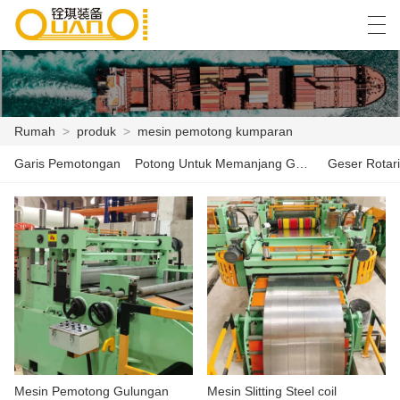
العربية
বাংলা ভাষার
English
Español
Rumah
>
produk
>
mesin pemotong kumparan
Garis Pemotongan
Potong Untuk Memanjang Garis
Geser Rotari
RUMAH
PRODUK
BERITA
KASUS
PABRIK ACARA
HUBUNGI KAMI
Mesin Pemotong Gulungan
Mesin Slitting Steel coil