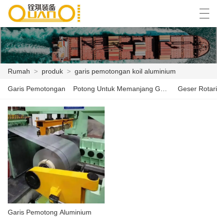
العربية
বাংলা ভাষার
English
Español
Rumah
>
produk
>
garis pemotongan koil aluminium
Garis Pemotongan
Potong Untuk Memanjang Garis
Geser Rotari
RUMAH
PRODUK
BERITA
KASUS
PABRIK ACARA
HUBUNGI KAMI
Garis Pemotong Aluminium