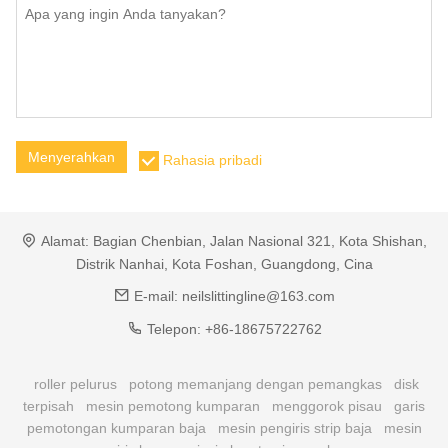
Menyerahkan
Rahasia pribadi
Alamat:
Bagian Chenbian, Jalan Nasional 321, Kota Shishan,
Distrik Nanhai, Kota Foshan, Guangdong, Cina
E-mail:
neilslittingline@163.com
Telepon:
+86-18675722762
roller pelurus
potong memanjang dengan pemangkas
disk
terpisah
mesin pemotong kumparan
menggorok pisau
garis
pemotongan kumparan baja
mesin pengiris strip baja
mesin