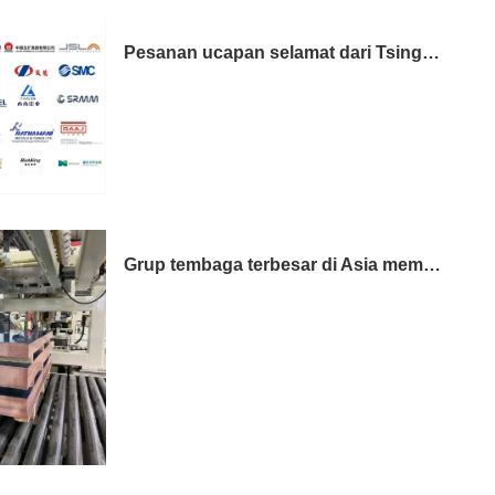
Pesanan ucapan selamat dari Tsingshan Steel
Grup tembaga terbesar di Asia memilih 3 jalur dari kami