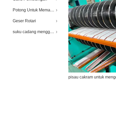
Potong Untuk Memanjang Garis
Geser Rotari
suku cadang menggorok / CTL
pisau cakram untuk meng